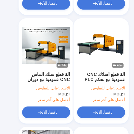
ﺎﺘﺼﻟ ﺍﻶﻧ
ﺎﺘﺼﻟ ﺍﻶﻧ
آلة قطع أسلاك CNC
آلة قطع سلك ألماس
عمودية مع تحكم PLC
CNC عمودية مع دوران
لقطع الحجر، استهلاك
360 درجة لقطع
الأسعار:
قابل للتفاوض
الأسعار:
قابل للتفاوض
مياه 4 متر مكعب/ساعة،
المنحنيات في الجرانيت
MOQ:
1
MOQ:
1
طول سلك 20-50 متر
والرخام | قوة محرك 7.5-
15 كيلو واط وحمولة
أحصل على آخر سعر
أحصل على آخر سعر
طاولة عمل 3+3 طن
ﺎﺘﺼﻟ ﺍﻶﻧ
ﺎﺘﺼﻟ ﺍﻶﻧ