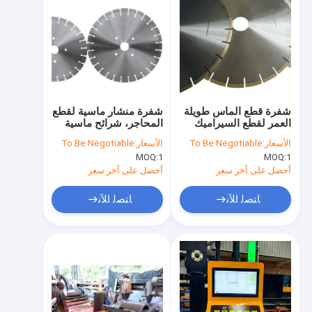
شفرة قطع الماس طويلة
شفرة منشار ماسية لقطع
العمر لقطع السيراميك
المحاجر، شرائح ماسية
السريع
فائقة الصلابة، عمر خدمة
الأسعار:
To Be Negotiable
الأسعار:
To Be Negotiable
طويل
MOQ:
1
MOQ:
1
أحصل على آخر سعر
أحصل على آخر سعر
ﺎﺘﺼﻟ ﺍﻶﻧ
ﺎﺘﺼﻟ ﺍﻶﻧ
مسكن
منتجات
عرض الواقع الافتراضي