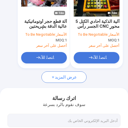
معلومات عنا
جولة في المعمل
آلية الذكية أحادي الكتل 5
آلة قطع حجر أوتوماتيكية
محور CNC الجسر رأس
عالية الدقة بشريحتين
مراقبة الجودة
قطع آلة لجرانيت الرخام
لتقليم حواف ألواح
الأسعار:
To Be Negotiable
الأسعار:
To Be Negotiable
الكوارتز مع 3400 * 2000
الأعمدة
MOQ:
1
MOQ:
1
* 180mm الحجم
اتصل بنا
المعالجة القصوى 15kw
أحصل على آخر سعر
أحصل على آخر سعر
المحرك 380V الطاقة
أخبار
ﺎﺘﺼﻟ ﺍﻶﻧ
ﺎﺘﺼﻟ ﺍﻶﻧ
اطلب اقتباس
عرض المزيد
رأى الماس سلك آلة
اترك رسالة
سوف نقوم بالرد بسرعة
آلة نحت الحجر باستخدام الحاسب الآلي
آلة قطع العمود