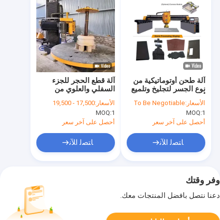
آلة طحن أوتوماتيكية من
آلة قطع الحجر للجزء
نوع الجسر لتجليخ وتلميع
السفلي والعلوي من
أسطح الحجر
العمود
الأسعار:
To Be Negotiable
الأسعار:
17,500 - 19,500
MOQ:
1
MOQ:
1
أحصل على آخر سعر
أحصل على آخر سعر
ﺎﺘﺼﻟ ﺍﻶﻧ
ﺎﺘﺼﻟ ﺍﻶﻧ
وفر وقتك
دعنا نتصل بأفضل المنتجات معك.