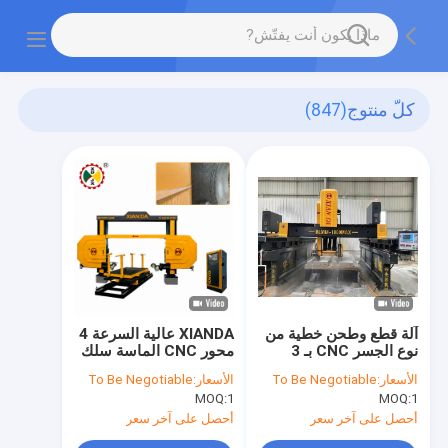
كلّ منتوج
(847)
آلة قطع وطحن خطية من
XIANDA عالية السرعة 4
نوع الجسر CNC بـ 3
محور CNC الماسة سلك
محاور 220 فولت 15 كيلو
المنشار للقطع الدقيق من
الأسعار:
To Be Negotiable
الأسعار:
To Be Negotiable
واط للجرانيت والرخام
الحجر
MOQ:
1
MOQ:
1
أحصل على آخر سعر
أحصل على آخر سعر