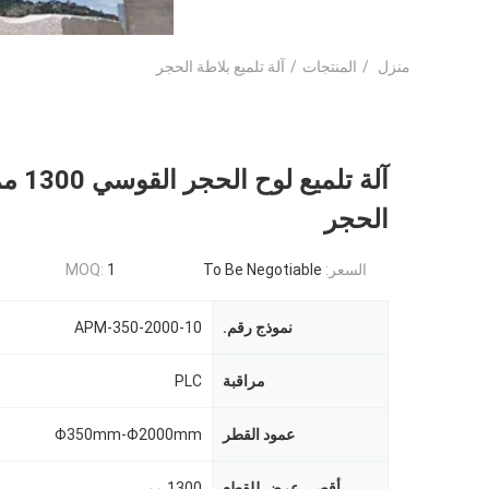
منزل
/
المنتجات
/
آلة تلميع بلاطة الحجر
آلة تلمي
الحجر
السعر:
To Be Negotiable
1
MOQ:
نموذج رقم.
APM-350-2000-10
مراقبة
PLC
عمود القطر
Φ350mm-Φ2000mm
أقصى عرض للقطع
1300 مم