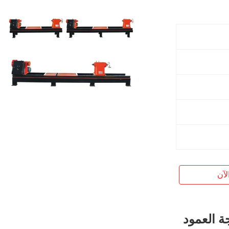
لآن
لجة العمود