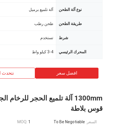
نوع آلة الطحن
آلة تلميع برميل
طريقة الطحن
طحن رطب
شرط
تستخدم
المحرك الرئيسي
3-4 كيلو واط
افضل سعر
نتحدث ا
1300mm آلة تلميع الحجر للرخام ا
قوس بلاطة
السعر:
To Be Negotiable
1
MOQ: