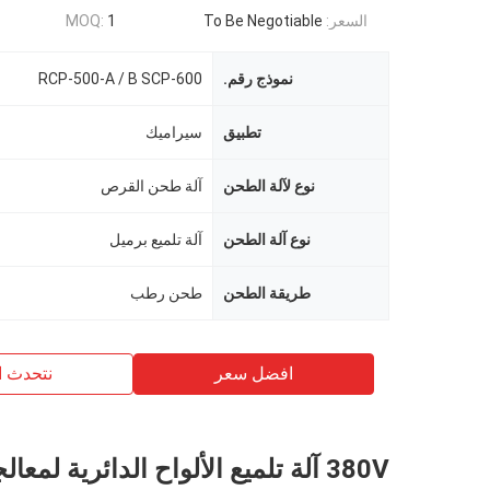
السعر:
To Be Negotiable
1
MOQ:
نموذج رقم.
RCP-500-A / B SCP-600
تطبيق
سيراميك
نوع لآلة الطحن
آلة طحن القرص
نوع آلة الطحن
آلة تلميع برميل
طريقة الطحن
طحن رطب
افضل سعر
نتحدث ا
380V آلة تلميع الألواح الدائرية لمعا