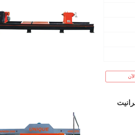
لآن
لجرانيت