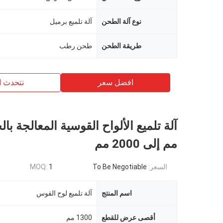
نوع آلة الطحن
آلة تلميع برميل
طريقة الطحن
طحن رطب
افضل سعر
نتحدث ا
مم إلى 2000 مم
السعر:
To Be Negotiable
1
MOQ:
اسم المنتج
آلة تلميع لوح القوس
أقصى عرض للقطع
1300 مم