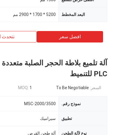
البعد المخطط
5200 * 1700 * 2900 مم
افضل سعر
نتحدث ا
آلة تلميع بلاطة الحجر الصلبة متعددة
PLC للتنميط
السعر:
To Be Negotiable
1
MOQ:
نموذج رقم.
MSC-2000/3500
تطبيق
سيراميك
نوع لآلة الطحن
آلة طحن القرص