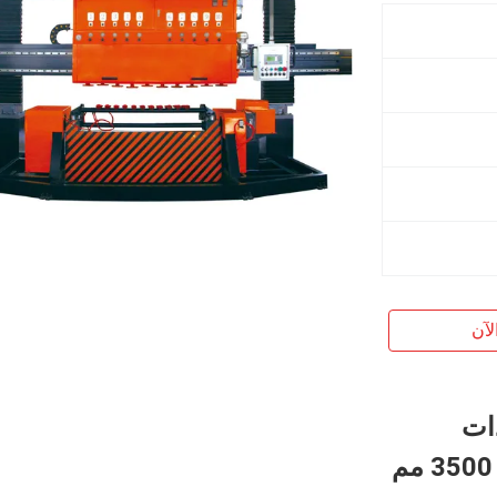
لآن
ذات