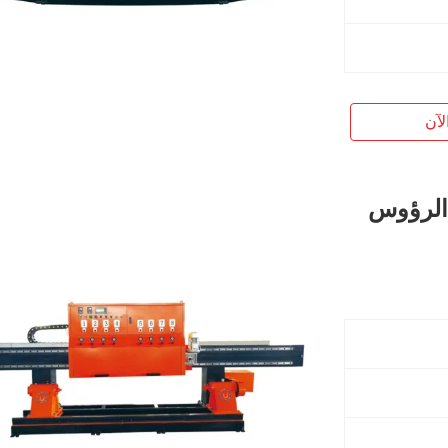
لآن
 الرؤوس