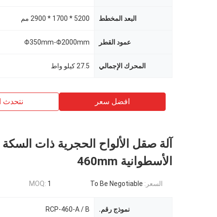
البعد المخطط
5200 * 1700 * 2900 مم
عمود القطر
Φ350mm-Φ2000mm
المحرك الإجمالي
27.5 كيلو واط
افضل سعر
نتحدث ا
آلة صقل الألواح الحجرية ذات السكة
الأسطوانية 460mm
السعر:
To Be Negotiable
1
MOQ:
نموذج رقم.
RCP-460-A / B