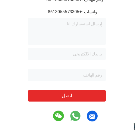
واتساب :
+8613055673306
اتصل