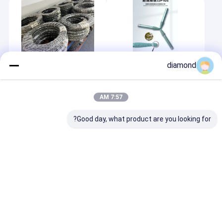
2024-01-10
2024-01-10
diamond
UNI Milling Machine
رأى سلك الماس قطع
Tool النقش باستخدام
الحجر
الحاسب الآلي أدوات نحت
7:57 AM
الحجر
Good day, what product are you looking for?
مسكن
2022-09-28
منتجات
رأى الماس wie ورشة
عرض الواقع الافتراضي