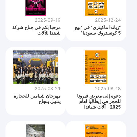
2025-09-19
2025-12-24
"زياندا ماكينري" في "بيج
مرحباً بكم في جناح شركة
5 كونستروك سعوديا"
شيندا للآلات
2025-03-21
2025-08-18
دعوة إلى معرض فيرونا
مهرجان شيامين للحجارة
للحجر في إيطاليا لعام
ينتهي بنجاح
2025 - آلات شياندا