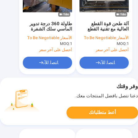
آلة طحن قوة القطع
طاولة 360 درجة تدوير
العالية مع تقنية القطع
الماسي سلك الشفرة
المتقدمة للعمود الصلب
لقطع الحجر الدقيق
الأسعار:
To Be Negotiable
الأسعار:
To Be Negotiable
MOQ:
1
MOQ:
1
أحصل على آخر سعر
أحصل على آخر سعر
ﺎﺘﺼﻟ ﺍﻶﻧ
ﺎﺘﺼﻟ ﺍﻶﻧ
وفر وقتك
دعنا نتصل بأفضل المنتجات معك.
أعط متطلباتك