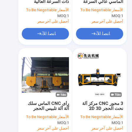
الماسي عالي السرعة
ذات السرعة العالية
معلومات عنا
لعرض القطع العالي
CNC-2000 /
الأسعار:
To Be Negotiable
الأسعار:
To Be Negotiable
والقدرة
2500/3000
MOQ:
1
MOQ:
1
جولة في المعمل
أحصل على آخر سعر
أحصل على آخر سعر
مراقبة الجودة
ﺎﺘﺼﻟ ﺍﻶﻧ
ﺎﺘﺼﻟ ﺍﻶﻧ
اتصل بنا
أخبار
اطلب اقتباس
رأى الماس سلك آلة
3 محور CNC مركز آلة
رأى CNC الماس سلك
نحت الحجر 2D 3D
آلة آلة تلبيس الحجر
آلة نحت الحجر باستخدام الحاسب الآلي
الكلمات الفنية
الأسعار:
To Be Negotiable
الأسعار:
To Be Negotiable
آلة قطع العمود
MOQ:
1
MOQ:
1
أحصل على آخر سعر
أحصل على آخر سعر