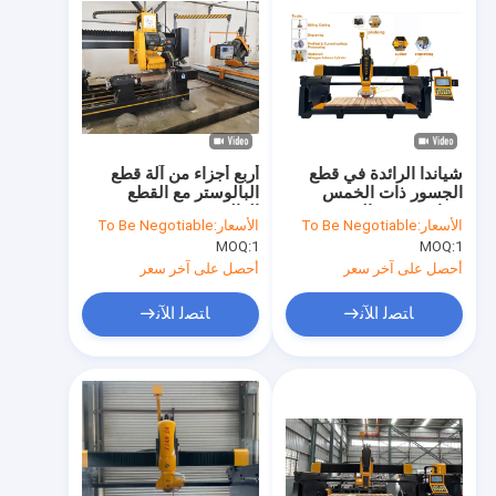
شياندا الرائدة في قطع
أربع أجزاء من آلة قطع
الجسور ذات الخمس
البالوستر مع القطع
محاور بدقة عالية وسرعة
العالي
الأسعار:
To Be Negotiable
الأسعار:
To Be Negotiable
MOQ:
1
MOQ:
1
أحصل على آخر سعر
أحصل على آخر سعر
ﺎﺘﺼﻟ ﺍﻶﻧ
ﺎﺘﺼﻟ ﺍﻶﻧ