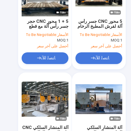
5 محور CNC جسر رأس
5 + 1 محور CNC حجر
آلة لفرش المطبخ الرخام
جسر رأس آلة مع قطع
مع إيطاليا نظام إيسا
الطحن لقطع الطاولات
الأسعار:
To Be Negotiable
الأسعار:
To Be Negotiable
البرنامج التلقائي البرنامج
الرخام الجرانيت الكوارتز
MOQ:
1
MOQ:
1
قطع الحجر
السلالم
أحصل على آخر سعر
أحصل على آخر سعر
ﺎﺘﺼﻟ ﺍﻶﻧ
ﺎﺘﺼﻟ ﺍﻶﻧ
مسكن
منتجات
عرض الواقع الافتراضي
آلة المنشار السلكي
آلة المنشار السلكي CNC