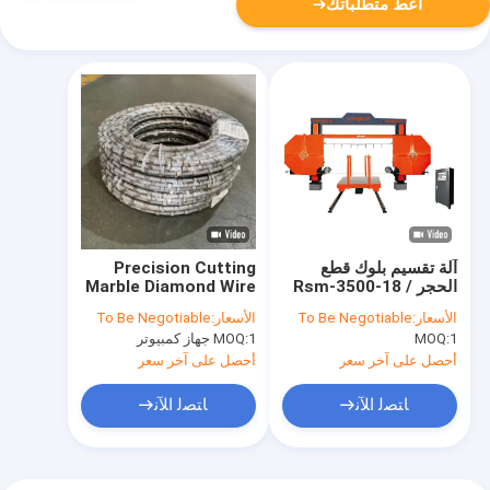
أعط متطلباتك
آلة تقسيم بلوك قطع
Precision Cutting
الحجر Rsm-3500-18 /
Marble Diamond Wire
21 هارد روك قطع الحجر
Saw Rope with
الأسعار:
To Be Negotiable
الأسعار:
To Be Negotiable
المحاجر
Marble-Optimized
1
MOQ:
1 جهاز كمبيوتر
MOQ:
Diamond Segments
and Flexible Rope
أحصل على آخر سعر
أحصل على آخر سعر
Core
ﺎﺘﺼﻟ ﺍﻶﻧ
ﺎﺘﺼﻟ ﺍﻶﻧ