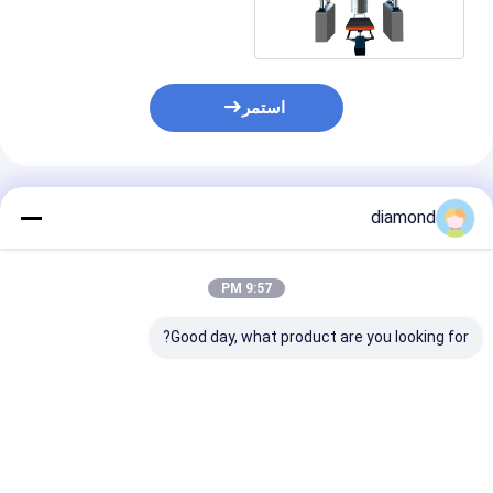
استمر
المنتجات الموصى بها
diamond
9:57 PM
Good day, what product are you looking for?
آلة تشكيل عمودية CNC
آلة قطع ألواح الحجر
بقطر قطع أقصى 1000
بالتحكم PLC بقطر قطع
محاور دقيقة
مم وسفر رفع عمودي
أقصى يبلغ 2500 مم
1500 مم لقطع ألواح
وتنميط تلقائي لأغطية
الحجر
الأعمدة