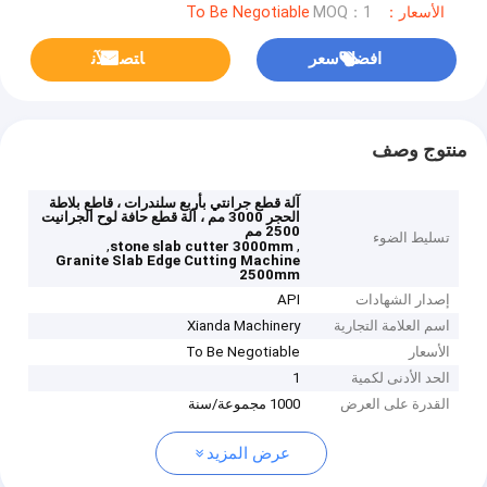
الأسعار：To Be Negotiable
MOQ：1
افضل سعر
ﺎﺘﺼﻟ ﺍﻶﻧ
منتوج وصف
آلة قطع جرانتي بأربع سلندرات ، قاطع بلاطة
الحجر 3000 مم ، آلة قطع حافة لوح الجرانيت
2500 مم
تسليط الضوء
,
,
stone slab cutter 3000mm
Granite Slab Edge Cutting Machine
2500mm
إصدار الشهادات
API
اسم العلامة التجارية
Xianda Machinery
الأسعار
To Be Negotiable
الحد الأدنى لكمية
1
القدرة على العرض
1000 مجموعة/سنة
عرض المزيد