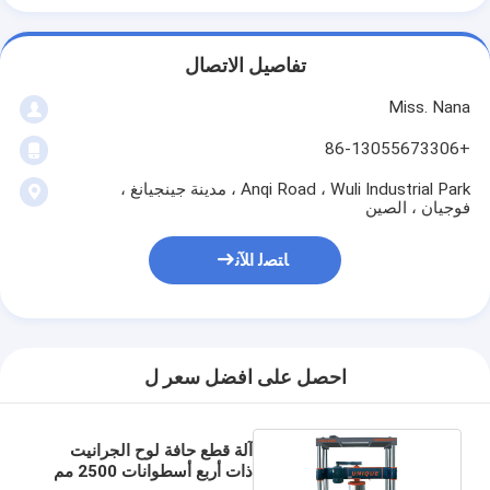
تفاصيل الاتصال
Miss. Nana
+86-13055673306
Anqi Road ، Wuli Industrial Park ، مدينة جينجيانغ ،
فوجيان ، الصين
ﺎﺘﺼﻟ ﺍﻶﻧ
احصل على افضل سعر ل
آلة قطع حافة لوح الجرانيت
ذات أربع أسطوانات 2500 مم