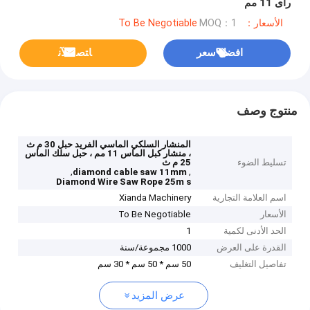
رأى 11 مم
الأسعار：To Be Negotiable
MOQ：1
افضل سعر
ﺎﺘﺼﻟ ﺍﻶﻧ
منتوج وصف
المنشار السلكي الماسي الفريد حبل 30 م ث
، منشار كبل الماس 11 مم ، حبل سلك الماس
تسليط الضوء
25 م ث
,
,
diamond cable saw 11mm
Diamond Wire Saw Rope 25m s
اسم العلامة التجارية
Xianda Machinery
الأسعار
To Be Negotiable
الحد الأدنى لكمية
1
القدرة على العرض
1000 مجموعة/سنة
تفاصيل التغليف
50 سم * 50 سم * 30 سم
عرض المزيد