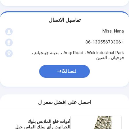
تفاصيل الاتصال
Miss. Nana
+86-13055673306
Anqi Road ، Wuli Industrial Park ، مدينة جينجيانغ ،
فوجيان ، الصين
ﺎﺘﺼﻟ ﺍﻶﻧ
احصل على افضل سعر ل
أدوات خلع الملابس بلوك
الجرانيت رأى سلك الماس حبل