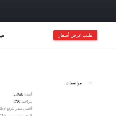
طلب عرض أسعار
مي
مواصفات
أتمتة:
تلقائي
مراقبة:
CNC
أقصى سفر للرفع لإطار
المحرك الرئيسي:
15 كيلو واط