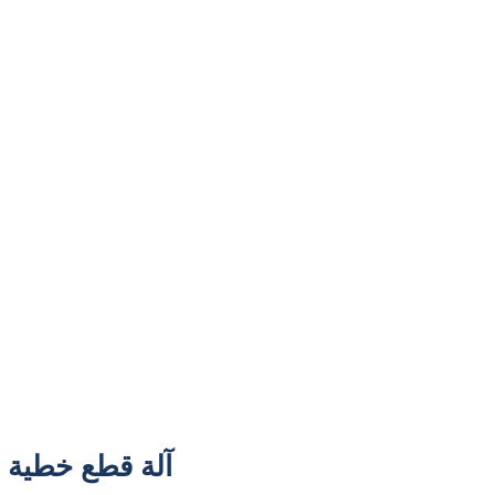
آلة قطع خطية CNC ذات 3 محاور لمعالجة الحواجز المربعة