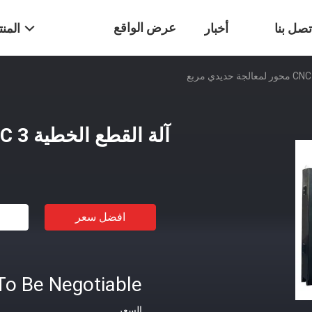
عرض الواقع
تصل بنا
أخبار
المن
الافتراضي
آلة القطع الخطية CNC 3 محور لمعالجة حديدي مربع
افضل سعر
To Be Negotiable
السعر