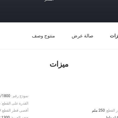
زات
صالة عرض
منتوج وصف
ميزات
نموذج رقم.:
/1800
القدرة على القطع:
ع
 القطع:
250 ملم
أقصى قطر القطع:
0
حجم العربة:
1300 * 3000 ؛ 1800 * 3500 مم