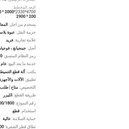
البعد المخطط:
4700*2330*2000mm;
4700 * 330
2900 * 200
يسخدم من اجل:
المعا
حزمة النقل:
عبوة بلاس
علامة تجارية:
فريد
أصل:
جينجيانغ ، فوجيا
رمز النظام المنسق:
0
خدمة ما بعد البيع:
عام 
يكتب:
آلة قطع التنميط
تطبيق:
الآلات والأجهزة
التخصيص:
متاح | طل
طريقة القطع:
الليزر
رقم النموذج:
0/1800
استخدام:
قطع
حماية السلامة:
عالية
نطاق قطر الشفرة:
600