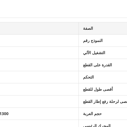
الصفة
النموذج رقم
التشغيل الآلي
القدرة على القطع
التحكم
أقصى طول للقطع
قصى لرحلة رفع إطار القطع
حجم العربة
1300*3000؛1800*3500مل
المحرك الرئيسي