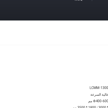
LCMM-1300
الية السرعة
Φ400-60 مم