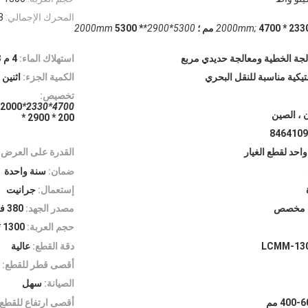
المحرك الإجمالي:
23 ك
2 * 2000 مم ؛
5300*2900*2000mm
5300 *
لجة الخطية ومعالجة حديدي مربع
استهلاك الماء:
4 م 3 / ساعة
تيكية مناسبة للنقل البحري
الكمية الجزء:
اثنين
تخصيص:
4700*2330*2000mm;
4700 * 
ن ، الصين
* 2900 * 200
8464109
واحد لقطع الغيار
القدرة على العرض:
ضمان:
سنة واحدة
إستعمال:
جرانيت
ب مخصص
مصدر الجهد:
380 فولت
حجم العربة:
1300 * 3000 مم / 1400 * 3500 مم
LCMM-130
دقة القطع:
عالية
أقصى قطر للقطع:
الصيانة:
سهل
400- مم
أقصى ارتفاع للقطع: