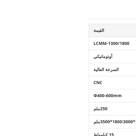
القيمة
LCMM-1300/1800
أوتوماتيكي
السرعة العالية
CNC
Φ400-600mm
250ملم
م
15 كيلوواط