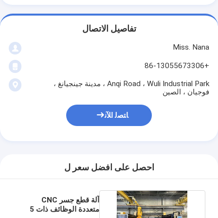
تفاصيل الاتصال
Miss. Nana
+86-13055673306
Anqi Road ، Wuli Industrial Park ، مدينة جينجيانغ ،
فوجيان ، الصين
ﺎﺘﺼﻟ ﺍﻶﻧ
احصل على افضل سعر ل
آلة قطع جسر CNC
متعددة الوظائف ذات 5