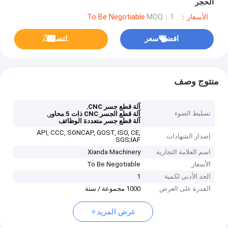
الحجر
الأسعار：To Be Negotiable
MOQ：1
افضل سعر
ﺎﺘﺼﻟ ﺍﻶﻧ
منتوج وصف
,
آلة قطع جسر CNC
تسليط الضوء
,
آلة قطع الجسر CNC ذات 5 محاور
آلة قطع جسر متعددة الوظائف
API, CCC, SONCAP, GOST, ISO, CE,
إصدار الشهادات
SGS;IAF
اسم العلامة التجارية
Xianda Machinery
الأسعار
To Be Negotiable
الحد الأدنى لكمية
1
القدرة على العرض
1000 مجموعة / سنة
عرض المزيد