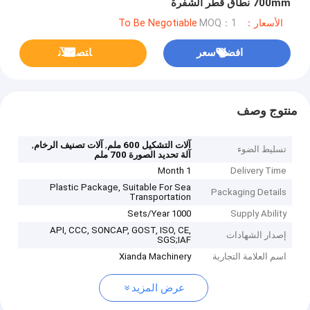
700mm نطاق قطر الشفرة
الأسعار：To Be Negotiable
MOQ：1
افضل سعر
ﺎﺘﺼﻟ ﺍﻶﻧ
منتوج وصف
,
,
آلات التشكيل 600 ملم
آلات تصنيف الرخام
تسليط الضوء
آلة تحديد الصورة 700 ملم
1 Month
Delivery Time
Plastic Package, Suitable For Sea
Packaging Details
Transportation
1000 Sets/Year
Supply Ability
API, CCC, SONCAP, GOST, ISO, CE,
إصدار الشهادات
SGS;IAF
اسم العلامة التجارية
Xianda Machinery
عرض المزيد