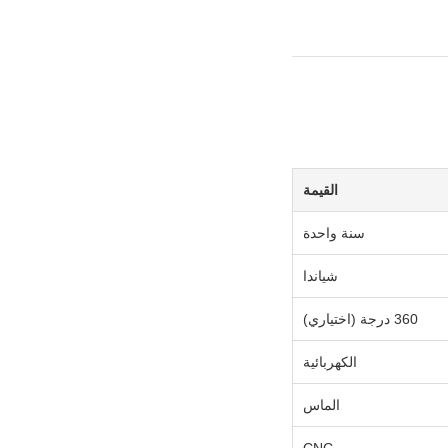
القيمة
سنة واحدة
شياندا
360 درجة (اختياري)
الكهربائية
الماس