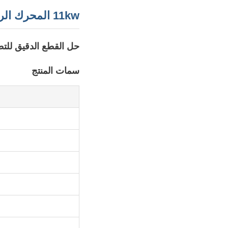
11kw المحرك الرئيسي الكهربائية الماسة سلك رأس
حل القطع الدقيق للتط
سمات المنتج