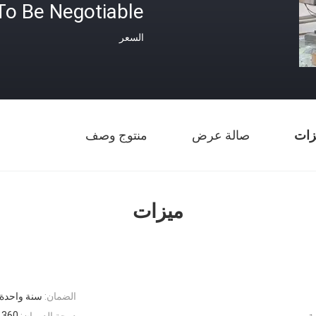
To Be Negotiable
السعر
زات
صالة عرض
منتوج وصف
ميزات
الضمان:
سنة واحدة
360 ° （اختياري）
ية
درجة الدوران: