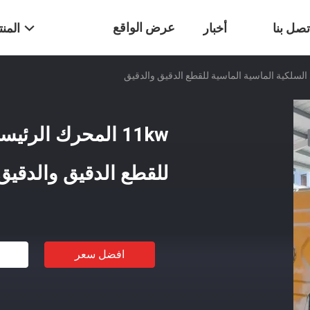
عرض الواقع
تصل بنا
أخبار
المن
الافتراضي
11kw المحرك الرئ
للقطع الدقيق والدقيق
افضل سعر