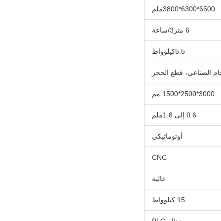
6500*6300*3800ملم
6 متر3/ساعة
5.5كيلوواط
ام الصناعي، قطع الحجر
3000*2500*1500 مم
0.6 إلى 1.8ملم
أوتوماتيكي
CNC
عالية
15 كيلوواط
نظام PLC