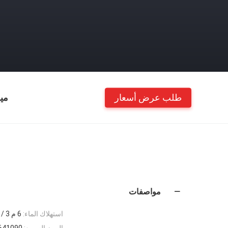
طلب عرض أسعار
مي
مواصفات
استهلاك الماء:
6 م 3 / ح
الرمز السريع:
641090