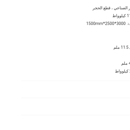
 الصناعي ، قطع الحجر
يلوواط
:
3000*2500*1500mm
م
ط