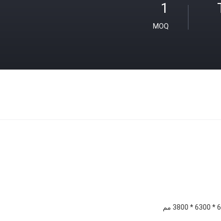
1
MOQ
38 مم