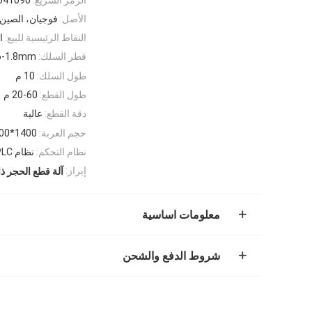
الأصل:
فوجيان، الصين
النقاط الرئيسية للبيع:
ا
قطر السلك:
6-1.8mm
طول السلك:
10 م
طول القطع:
20-60 م
دقة القطع:
عالية
حجم العربة:
1400*2500ملم
نظام التحكم:
نظام PLC
إبراز:
آلة قطع الحجر ذات 4 م
معلومات اساسية
شروط الدفع والشحن