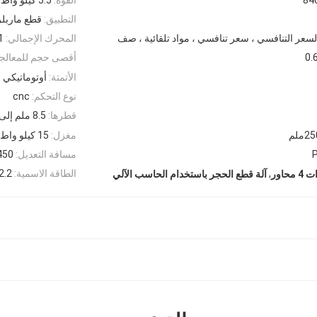
التطبيق:
قطع ماربلر
لسعر التنافسي ، سعر تنافسي ، مواد تلقائية ، صف
المحرك الإجمالي:
11 ك
0.
أقصى حجم للمعالجة
الأتمتة:
أوتوماتيكي
نوع التحكم:
cnc
قطرها:
8.5 ملم إلى 11.5 ملم
مغزل:
15 كيلو واط
مسافة التعديل:
450 مل
,
الطاقة الاسمية:
2.2 كيلووا
حاور
آلة قطع الحجر باستخدام الحاسب الآلي