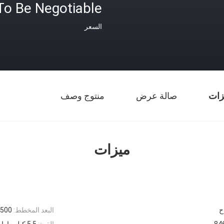
To Be Negotiable
السعر
زات
صالة عرض
منتوج وصف
ميزات
البعد المخطط:
6500 * 6300 * 00
84
القوة:
5.5 كيلو واط