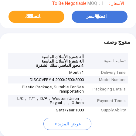
الأسعار：To Be Negotiable
MOQ：1
افضل سعر
ﺎﺘﺼﻟ ﺍﻶﻧ
منتوج وصف
,
آلة شفرة الأسلاك الماسية
تسليط الضوء
,
آلة شفرة الأسلاك الماسية
4 محور الماسي سلك الشفرة
1 Month
Delivery Time
DISCOVERY 4-2000/2500/3000
Model Number
Plastic Package, Suitable For Sea
Packaging Details
Transportation
L/C， T/T， D/P， Western Union ，
Payment Terms
Paypal ，， Others
1000 Sets/Year
Supply Ability
عرض المزيد