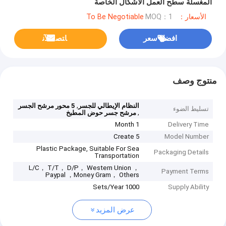
المغسلة سطح العمل الأشكال الخاصة
الأسعار：To Be Negotiable
MOQ：1
افضل سعر
ﺎﺘﺼﻟ ﺍﻶﻧ
منتوج وصف
,
النظام الإيطالي للجسر
5 محور مرشح الجسر
تسليط الضوء
,
مرشح جسر حوض المطبخ
1 Month
Delivery Time
Create 5
Model Number
Plastic Package, Suitable For Sea
Packaging Details
Transportation
L/C， T/T， D/P， Western Union ，
Payment Terms
Paypal ，Money Gram， Others
1000 Sets/Year
Supply Ability
عرض المزيد