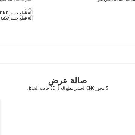
إبراز:
آلة قطع جسر CNC
آلة قطع جسر ثلاثية
صالة عرض
5 محور CNC الجسر قطع آلة ل 3D خاصة الشكل