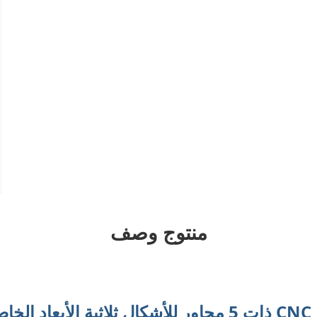
منتوج وصف
صة