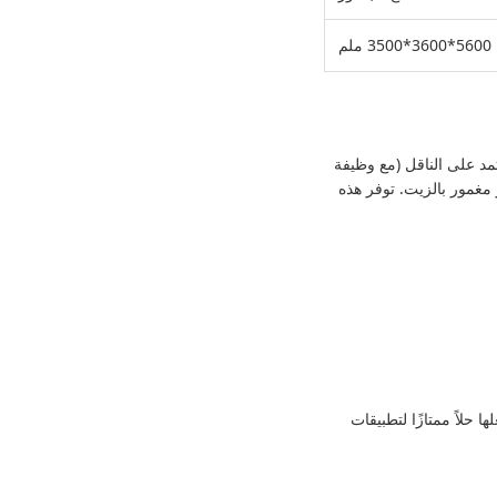
5600*3600*3500 ملم
و ذي قيمة مطلقة يعتمد على الناقل (مع وظيفة
 مغمور بالزيت. توفر هذه
حلاً ممتازًا لتطبيقات