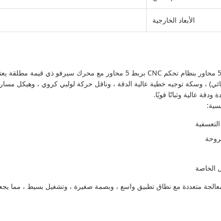
الأبعاد الخارجية
تتميز آلة قطع الجسور ذات 5 محاور بنظام تحكم CNC بربط 5 محاور مع محرك سيرف
هربائي) ، وسكة توجيه خطية عالية الدقة ، وناقل حركة لولبي كروي ، وهيكل مسار
دقة عالية وثباتًا قويًا.
سية:
لتعسفية
روحة
 الخاصة
لجة متعددة مع نطاق تطبيق واسع ، وبصمة صغيرة ، وتشغيل بسيط ، مما يجعلها 