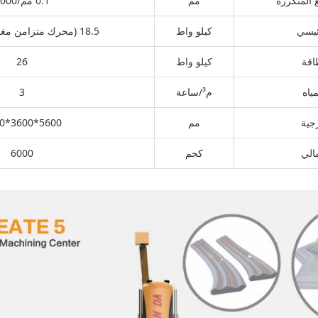
 المتكررة
مم
0.1 مم/1000
ئيسي
كيلو واط
18.5 (محرك متزامن مغناطيسي دائم)
اقة
كيلو واط
26
ياه
م³/ساعة
3
رجية
مم
5600*3600*3500
الي
كجم
6000