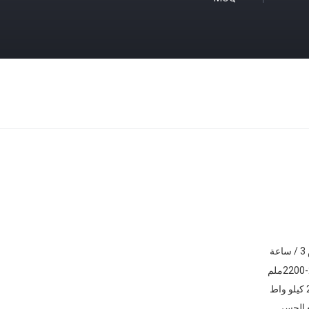
220ملم
اط
 الجسر