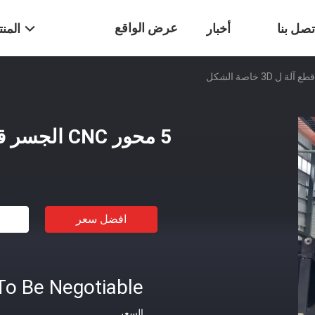
عرض الواقع
تصل بنا
أخبار
المن
الافتراضي
5 محور CNC الجسر قطع آلة ل 3D خاصة الشكل
افضل سعر
To Be Negotiable
السعر