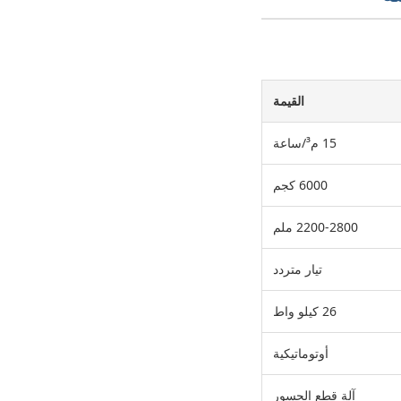
القيمة
15 م³/ساعة
6000 كجم
2200-2800 ملم
تيار متردد
26 كيلو واط
أوتوماتيكية
آلة قطع الجسور