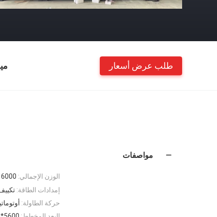
طلب عرض أسعار
مي
مواصفات
الوزن الإجمالي:
6000 كجم
إمدادات الطاقة:
تكييف
حركة الطاولة:
أوتومات
البعد المخطط:
5600*3600*3500 مللي متر