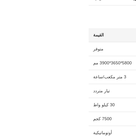
القيمة
متوفر
5800*3650*3900 مم
3 متر مكعب/ساعة
تيار متردد
30 كيلو واط
7500 كجم
أوتوماتيكية