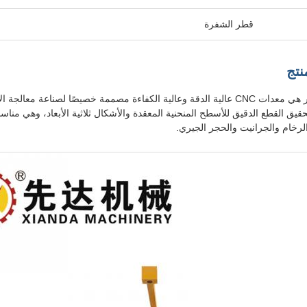
قطر الشفرة
نتج
آلة قطع الحجر ذات 5 محاور هي معدات CNC عالية الدقة وعالية الكفاءة مصممة خصيصًا لصنا
 ذات 5 محاور لتحقيق القطع الدقيق للأسطح المنحنية المعقدة والأشكال ثلاثية الأبعاد، وهي م
لرخام والجرانيت والحجر الجيري.