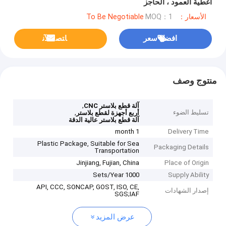
أغطية العمود ، الحاجز
الأسعار：To Be Negotiable
MOQ：1
افضل سعر
ﺎﺘﺼﻟ ﺍﻶﻧ
منتوج وصف
,
آلة قطع بلاستر CNC
تسليط الضوء
,
أربع أجهزة لقطع بلاستر
آلة قطع بلاستر عالية الدقة
1 month
Delivery Time
Plastic Package, Suitable for Sea
Packaging Details
Transportation
Jinjiang, Fujian, China
Place of Origin
1000 Sets/Year
Supply Ability
API, CCC, SONCAP, GOST, ISO, CE,
إصدار الشهادات
SGS;IAF
عرض المزيد