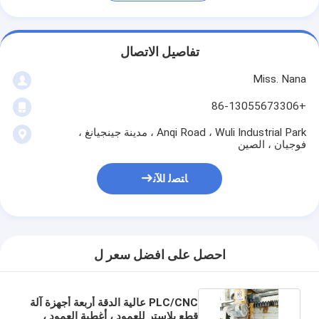
تفاصيل الاتصال
Miss. Nana
+86-13055673306
Anqi Road ، Wuli Industrial Park ، مدينة جينجيانغ ،
فوجيان ، الصين
ﺎﺘﺼﻟ ﺍﻶﻧ
احصل على افضل سعر ل
PLC/CNC عالية الدقة أربعة أجهزة آلة
قطع بلاستر للعمود ، أغطية العمود ،