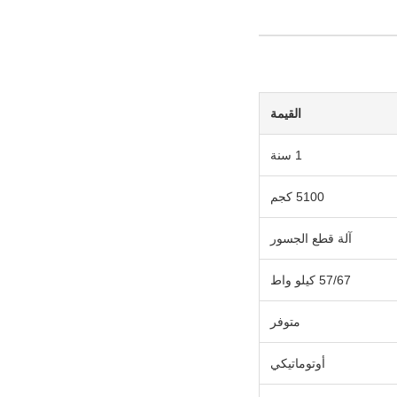
القيمة
1 سنة
5100 كجم
آلة قطع الجسور
57/67 كيلو واط
متوفر
أوتوماتيكي