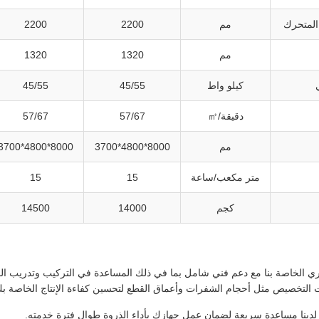
المتحرك
مم
2200
2200
مم
1320
1320
كيلو واط
45/55
45/55
دقيقة/㎡
57/67
57/67
مم
8000*4800*3700
8000*4800*3700
متر مكعب/ساعة
15
15
كجم
14000
14500
ري الخاصة بنا مع دعم فني شامل بما في ذلك المساعدة في التركيب وتدريب ا
 التخصيص مثل أحجام الشفرات وأعماق القطع لتحسين كفاءة الإنتاج الخاصة بك
دينا مساعدة سريعة لضمان عمل جهازك بأداء الذروة طوال فترة خدمته.