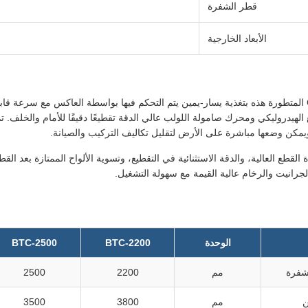
قطر الشفرة
الأبعاد الخارجية
تتميز آلة قطع الجسور CNC المتطورة هذه بتغذية يسار-يمين يتم التحكم فيها بواسطة العاكس مع سرعة
الهيدروليكي ومحرك صامولة اللولب عالي الدقة تقطيعًا دقيقًا للأمام والخلف. تم
يمكن وضعها مباشرة على الأرض لتقليل تكاليف التركيب والصيانة.
القطع العالية، والدقة الاستثنائية في التقطيع، وتسوية الألواح الممتازة بعد القطع
رانيت والرخام عالية القيمة مع سهولة التشغيل.
الوحدة
BTC-2200
BTC-2500
شفرة
مم
2200
2500
ن
مم
3800
3500