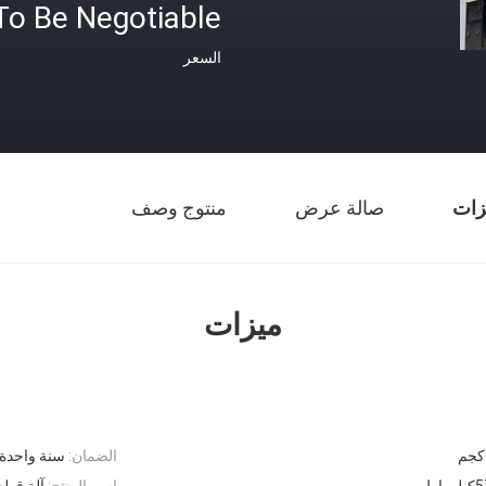
To Be Negotiable
السعر
زات
صالة عرض
منتوج وصف
ميزات
الضمان:
سنة واحدة
واط
اسم المنتج:
آلة قطع