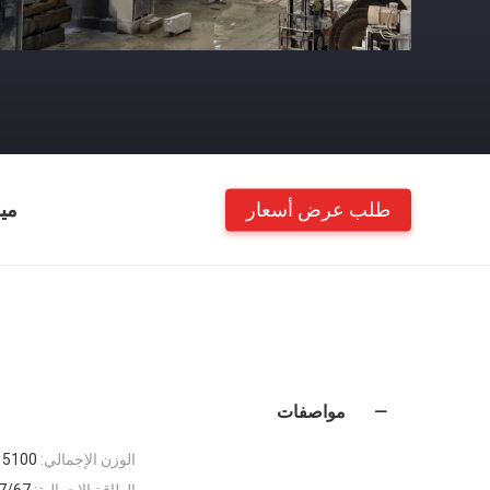
طلب عرض أسعار
مي
مواصفات
الوزن الإجمالي:
5100 كجم
الطاقة الإجمالية:
57/67كيلو