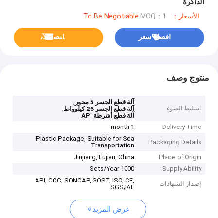
الذاكرة
الأسعار：To Be Negotiable
MOQ：1
افضل سعر
ﺎﺘﺼﻟ ﺍﻶﻧ
منتوج وصف
,
آلة قطع الجسر 5 محور
تسليط الضوء
,
آلة قطع الجسر 26 كيلوواط
آلة قطع أشرطة API
1 month
Delivery Time
Plastic Package, Suitable for Sea
Packaging Details
Transportation
Jinjiang, Fujian, China
Place of Origin
1000 Sets/Year
Supply Ability
API, CCC, SONCAP, GOST, ISO, CE,
إصدار الشهادات
SGS;IAF
عرض المزيد