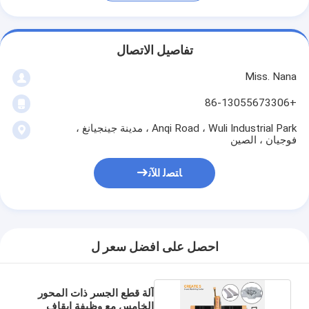
تفاصيل الاتصال
Miss. Nana
+86-13055673306
Anqi Road ، Wuli Industrial Park ، مدينة جينجيانغ ،
فوجيان ، الصين
ﺎﺘﺼﻟ ﺍﻶﻧ
احصل على افضل سعر ل
آلة قطع الجسر ذات المحور
الخامس مع وظيفة إيقاف