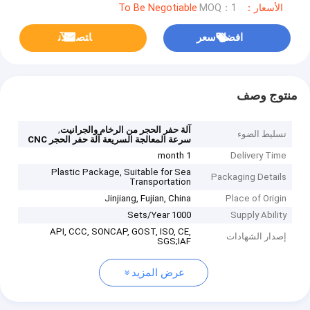
الأسعار：To Be Negotiable
MOQ：1
افضل سعر
ﺎﺘﺼﻟ ﺍﻶﻧ
منتوج وصف
,
آلة حفر الحجر من الرخام والجرانيت
تسليط الضوء
سرعة المعالجة السريعة آلة حفر الحجر CNC
1 month
Delivery Time
Plastic Package, Suitable for Sea
Packaging Details
Transportation
Jinjiang, Fujian, China
Place of Origin
1000 Sets/Year
Supply Ability
API, CCC, SONCAP, GOST, ISO, CE,
إصدار الشهادات
SGS;IAF
عرض المزيد