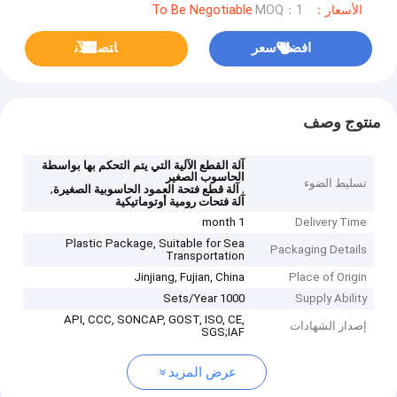
الأسعار：To Be Negotiable
MOQ：1
افضل سعر
ﺎﺘﺼﻟ ﺍﻶﻧ
منتوج وصف
آلة القطع الآلية التي يتم التحكم بها بواسطة
الحاسوب الصغير
تسليط الضوء
,
,
آلة قطع فتحة العمود الحاسوبية الصغيرة
آلة فتحات رومية أوتوماتيكية
1 month
Delivery Time
Plastic Package, Suitable for Sea
Packaging Details
Transportation
Jinjiang, Fujian, China
Place of Origin
1000 Sets/Year
Supply Ability
API, CCC, SONCAP, GOST, ISO, CE,
إصدار الشهادات
SGS;IAF
عرض المزيد