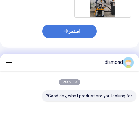
استمر
المنتجات الموصى بها
diamond
3:58 PM
Good day, what product are you looking for?
آلة تشكيل عمودية CNC
آلة قطع ألواح الحجر
بقطر قطع أقصى 1000
بالتحكم PLC بقطر قطع
محاور دقيقة
مم وسفر رفع عمودي
أقصى يبلغ 2500 مم
1500 مم لقطع ألواح
وتنميط تلقائي لأغطية
الحجر
الأعمدة