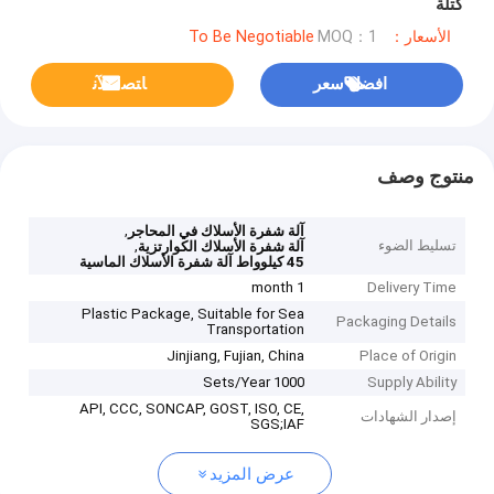
كتلة
الأسعار：To Be Negotiable
MOQ：1
افضل سعر
ﺎﺘﺼﻟ ﺍﻶﻧ
منتوج وصف
,
آلة شفرة الأسلاك في المحاجر
تسليط الضوء
,
آلة شفرة الأسلاك الكوارتزية
45 كيلوواط آلة شفرة الأسلاك الماسية
1 month
Delivery Time
Plastic Package, Suitable for Sea
Packaging Details
Transportation
Jinjiang, Fujian, China
Place of Origin
1000 Sets/Year
Supply Ability
API, CCC, SONCAP, GOST, ISO, CE,
إصدار الشهادات
SGS;IAF
عرض المزيد