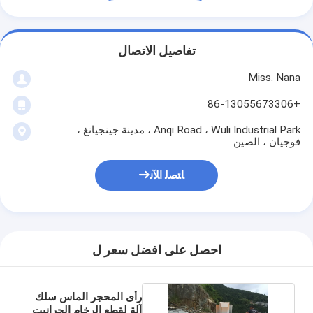
تفاصيل الاتصال
Miss. Nana
+86-13055673306
Anqi Road ، Wuli Industrial Park ، مدينة جينجيانغ ،
فوجيان ، الصين
ﺎﺘﺼﻟ ﺍﻶﻧ
احصل على افضل سعر ل
رأى المحجر الماس سلك
آلة لقطع الرخام الجرانيت