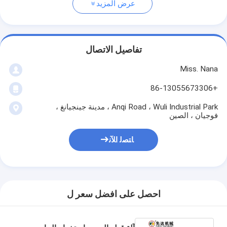
عرض المزيد
تفاصيل الاتصال
Miss. Nana
+86-13055673306
Anqi Road ، Wuli Industrial Park ، مدينة جينجيانغ ،
فوجيان ، الصين
ﺎﺘﺼﻟ ﺍﻶﻧ
احصل على افضل سعر ل