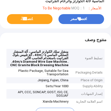
الماسية لآلة الكوارتز والرخام الجرانيت
الأسعار：To Be Negotiable
MOQ：1
افضل سعر
ﺎﺘﺼﻟ ﺍﻶﻧ
منتوج وصف
منشار سلك الكوارتز الماسي ، آلة المنشار
السلكي الماسي 40m / s ، آلة تلبيس بلوك
تسليط الضوء
الجرانيت باستخدام الحاسب الآلي
,
,
40m/s Diamond Wire Saw Machine
CNC Granite Block Dressing Machine
Plastic Package, Suitable for Sea
Packaging Details
Transportation
Jinjiang, Fujian, China
Place of Origin
1000 Sets/Year
Supply Ability
API, CCC, SONCAP, GOST, ISO, CE,
إصدار الشهادات
SGS;IAF
اسم العلامة التجارية
Xianda Machinery