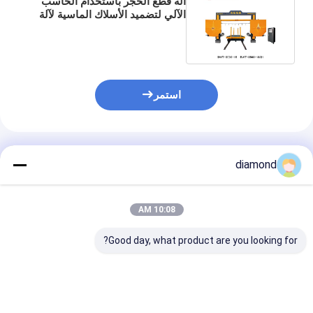
آلة قطع الحجر باستخدام الحاسب
الآلي لتضميد الأسلاك الماسية لآلة
الكوارتز والرخام الجرانيت
استمر
المنتجات الموصى بها
diamond
10:08 AM
Good day, what product are you looking for?
صناعة القطع الحديدية
آلة حفر أسلاك الماس
آلة شفرة الأسلا
CNC مع ربط أربعة
CNC مع
الماسية السيرام