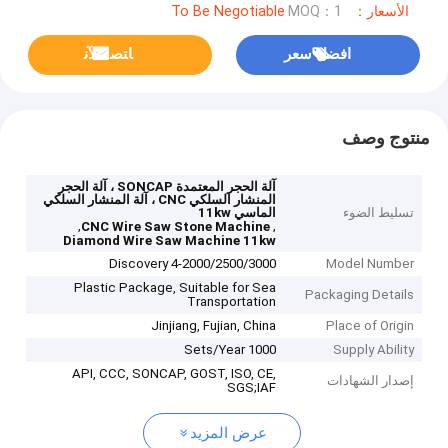
الأسعار：To Be Negotiable
MOQ：1
افضل سعر
ﺎﺘﺼﻟ ﺍﻶﻧ
منتوج وصف
آلة الحجر المعتمدة SONCAP ، آلة الحجر
المنشار السلكي CNC ، آلة المنشار السلكي
تسليط الضوء
الماسي 11kw
,
,
CNC Wire Saw Stone Machine
Diamond Wire Saw Machine 11kw
Discovery 4-2000/2500/3000
Model Number
Plastic Package, Suitable for Sea
Packaging Details
Transportation
Jinjiang, Fujian, China
Place of Origin
1000 Sets/Year
Supply Ability
API, CCC, SONCAP, GOST, ISO, CE,
إصدار الشهادات
SGS;IAF
عرض المزيد