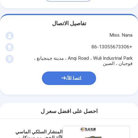
تفاصيل الاتصال
Miss. Nana
+86-13055673306
Anqi Road ، Wuli Industrial Park ، مدينة جينجيانغ ،
فوجيان ، الصين
ﺎﺘﺼﻟ ﺍﻶﻧ
احصل على افضل سعر ل
المنشار السلكي الماسي
لآلة الحجر من سونكاب