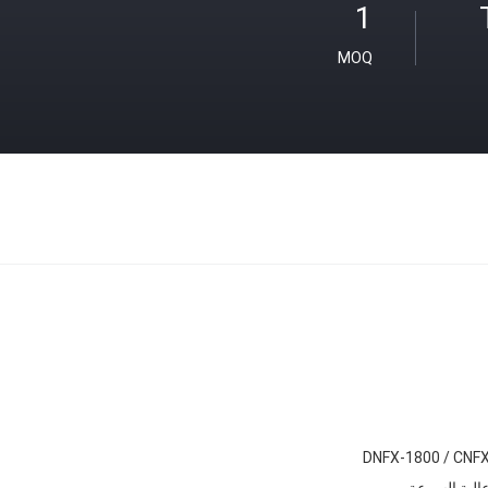
1
MOQ
DNFX-1800 / CNF
الية السرعة