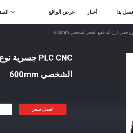
عرض الواقع
تصل بنا
أخبار
المن
الافتراضي
PLC CNC جسري
الشخصي 600mm
افضل سعر