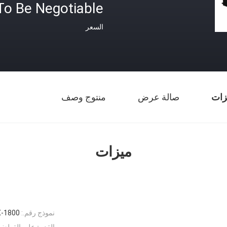
To Be Negotiable
السعر
زات
صالة عرض
منتوج وصف
ميزات
نموذج رقم.:
X-1800
القدرة على القطع:
ع