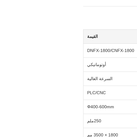
القيمة
DNFX-1800/CNFX-1800
أوتوماتيكي
السرعة العالية
PLC/CNC
Φ400-600mm
250ملم
1800 × 3500 مم