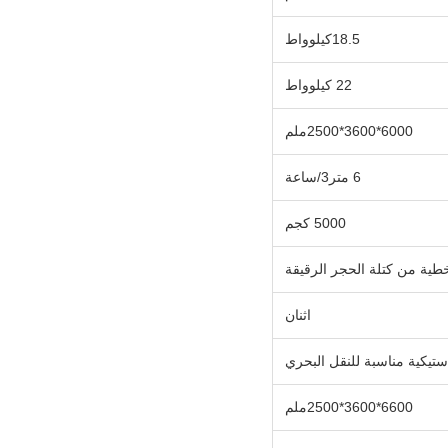
18.5كيلوواط
22 كيلوواط
6000*3600*2500ملم
6 متر3/ساعة
5000 كجم
خطية من كتلة الحجر الرقيقة
اثنان
ستيكية مناسبة للنقل البحري
6600*3600*2500ملم