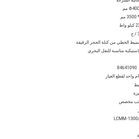
Φ4 مم
يلو واط
تنميط الخطي من كتلة الحجر الرقيقة
استيكية مناسبة للنقل البحري
84641090
م واحد لقطع الغيار
يط
هزة
طلب مخصص
LCMM-1300
ة