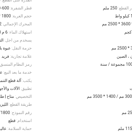
 القطع:
250 ملم
قطر الشفرة:
00-600
اط
حجم العربة:
1800 * 3500 مم
المحرك الإجمالي:
22 ك
استهلاك الماء:
6 م 3 / ح
يسخدم من اجل:
ال
حزمة النقل:
عبوة بل
ن ، الصين
علامة تجارية:
فريد
جموعة / سنة
رمز النظام المنسق:
خدمة ما بعد البيع:
عا
يكتب:
آلة قطع التنم
تطبيق:
الآلات والأج
التخصيص:
متاح | 
طريقة القطع:
الليزر
 مم
رقم النموذج:
/1800
استخدام:
قطع
1 ملم
حماية السلامة:
عالي