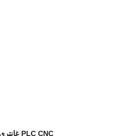
PLC CNC غانتري نوع خطية رقيقة الحجر محور قطع آلة 600mm