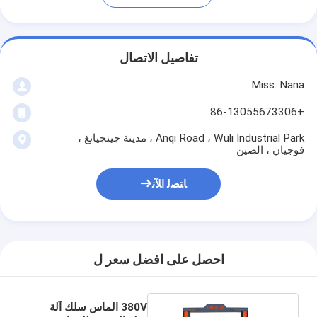
تفاصيل الاتصال
Miss. Nana
+86-13055673306
Anqi Road ، Wuli Industrial Park ، مدينة جينجيانغ ،
فوجيان ، الصين
ﺎﺘﺼﻟ ﺍﻶﻧ
احصل على افضل سعر ل
380V الماس سلك آلة