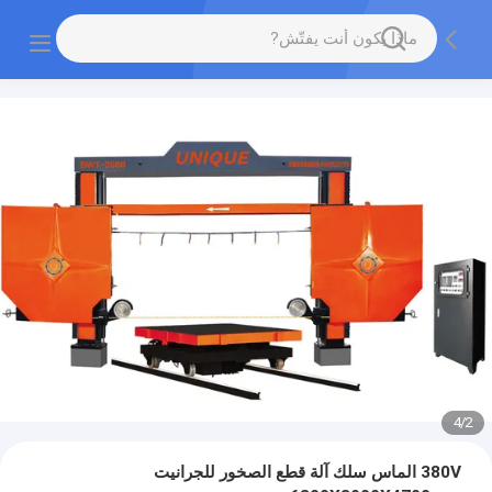
4
/
2
380V الماس سلك آلة قطع الصخور للجرانيت