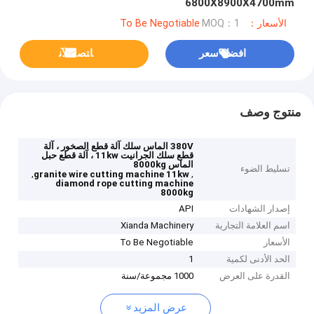
6800X8900X4700mm
الأسعار：To Be Negotiable
MOQ：1
افضل سعر
ﺎﺘﺼﻟ ﺍﻶﻧ
منتوج وصف
380V الماس سلك آلة قطع الصخور ، آلة
قطع سلك الجرانيت 11kw ، آلة قطع حبل
الماس 8000kg
تسليط الضوء
,
,
granite wire cutting machine 11kw
diamond rope cutting machine
8000kg
إصدار الشهادات
API
اسم العلامة التجارية
Xianda Machinery
الأسعار
To Be Negotiable
الحد الأدنى لكمية
1
القدرة على العرض
1000 مجموعة/سنة
عرض المزيد