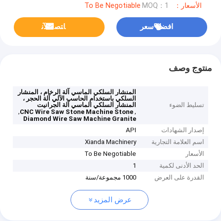
الأسعار：To Be Negotiable
MOQ：1
افضل سعر
ﺎﺘﺼﻟ ﺍﻶﻧ
منتوج وصف
المنشار السلكي الماسي آلة الرخام ، المنشار
السلكي باستخدام الحاسب الآلي آلة الحجر ،
تسليط الضوء
المنشار السلكي الماسي آلة الجرانيت
,
,
CNC Wire Saw Stone Machine Stone
Diamond Wire Saw Machine Granite
إصدار الشهادات
API
اسم العلامة التجارية
Xianda Machinery
الأسعار
To Be Negotiable
الحد الأدنى لكمية
1
القدرة على العرض
1000 مجموعة/سنة
عرض المزيد