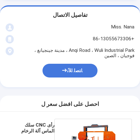
تفاصيل الاتصال
Miss. Nana
+86-13055673306
Anqi Road ، Wuli Industrial Park ، مدينة جينجيانغ ،
فوجيان ، الصين
ﺎﺘﺼﻟ ﺍﻶﻧ
احصل على افضل سعر ل
رأى CNC سلك
الماس آلة الرخام
الغرانيت الحجر