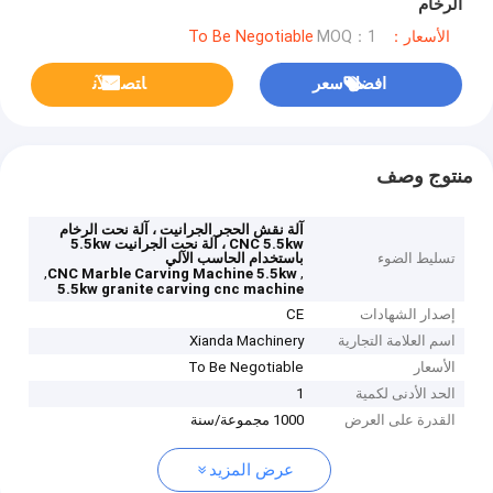
الرخام
الأسعار：To Be Negotiable
MOQ：1
افضل سعر
ﺎﺘﺼﻟ ﺍﻶﻧ
منتوج وصف
آلة نقش الحجر الجرانيت ، آلة نحت الرخام
CNC 5.5kw ، آلة نحت الجرانيت 5.5kw
تسليط الضوء
باستخدام الحاسب الآلي
,
,
CNC Marble Carving Machine 5.5kw
5.5kw granite carving cnc machine
إصدار الشهادات
CE
اسم العلامة التجارية
Xianda Machinery
الأسعار
To Be Negotiable
الحد الأدنى لكمية
1
القدرة على العرض
1000 مجموعة/سنة
عرض المزيد