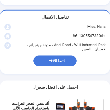
تفاصيل الاتصال
Miss. Nana
+86-13055673306
Anqi Road ، Wuli Industrial Park ، مدينة جينجيانغ ،
فوجيان ، الصين
ﺎﺘﺼﻟ ﺍﻶﻧ
احصل على افضل سعر ل
آلة نقش الحجر الجرانيت
باستخدام الحاسب الآلي